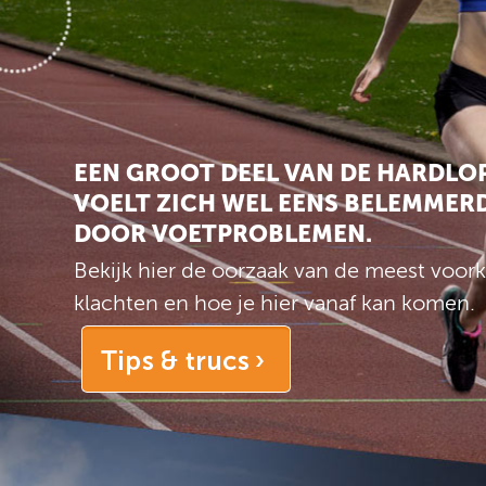
EEN GROOT DEEL VAN DE HARDLO
VOELT ZICH WEL EENS BELEMMER
DOOR VOETPROBLEMEN.
Bekijk hier de oorzaak van de meest voo
klachten en hoe je hier vanaf kan komen.