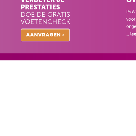
PRESTATIES
ProVo
DOE DE GRATIS
voor
VOETENCHECK
onge
le
...