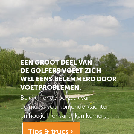
EEN GROOT DEEL VAN
DE GOLFERS VOELT ZICH
WEL EENS BELEMMERD DOOR
VOETPROBLEMEN.
Bekijk hier de oorzaak van
de meest voorkomende klachten
en hoe je hier vanaf kan komen.